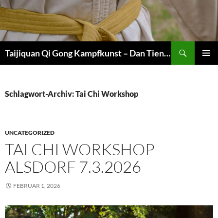
Zum
Inhalt
springen
Suchen
Taijiquan Qi Gong Kampfkunst – Dan Tien Martial Arts
PRIMÄR
MENÜ
Schlagwort-Archiv: Tai Chi Workshop
UNCATEGORIZED
TAI CHI WORKSHOP
ALSDORF 7.3.2026
FEBRUAR 1, 2026