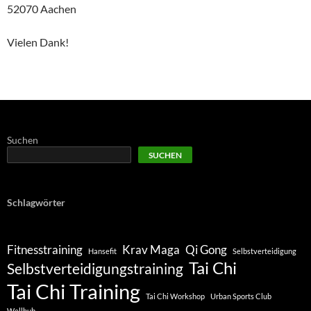
52070 Aachen
Vielen Dank!
Suchen
SUCHEN
Schlagwörter
Fitnesstraining
Krav Maga
Qi Gong
Hansefit
Selbstverteidigung
Tai Chi
Selbstverteidigungstraining
Tai Chi Training
Tai Chi Workshop
Urban Sports Club
Wellhub