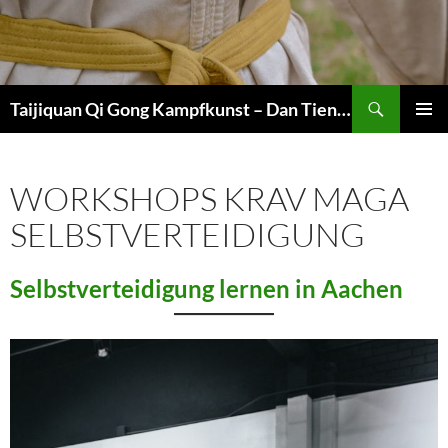
Zum
Inhalt
springen
Suchen
Taijiquan Qi Gong Kampfkunst – Dan Tien Martial Arts
PRIMÄR
MENÜ
WORKSHOPS KRAV MAGA
SELBSTVERTEIDIGUNG
Selbstverteidigung lernen in Aachen