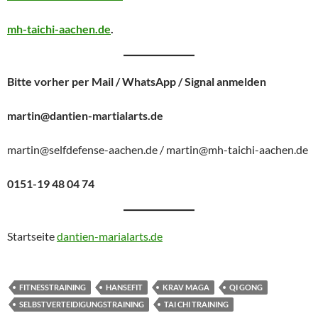
mh-taichi-aachen.de
.
Bitte vorher per Mail / WhatsApp / Signal anmelden
martin@dantien-martialarts.de
martin@selfdefense-aachen.de / martin@mh-taichi-aachen.de
0151-19 48 04 74
Startseite
dantien-marialarts.de
FITNESSTRAINING
HANSEFIT
KRAV MAGA
QI GONG
SELBSTVERTEIDIGUNGSTRAINING
TAI CHI TRAINING