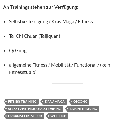
An Trainings stehen zur Verfügung:
Selbstverteidigung / Krav Maga / Fitness
Tai Chi Chuan (Taijiquan)
Qi Gong
allgemeine Fitness / Mobilität / Functional / (kein
Fitnesstudio)
FITNESSTRAINING
KRAV MAGA
QI GONG
SELBSTVERTEIDIGUNGSTRAINING
TAI CHI TRAINING
URBAN SPORTS CLUB
WELLHUB