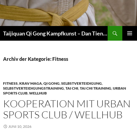
Zum
Inhalt
springen
Suchen
Taijiquan Qi Gong Kampfkunst – Dan Tien Martial Arts
PRIMÄR
MENÜ
Archiv der Kategorie: Fitness
FITNESS
,
KRAV MAGA
,
QI GONG
,
SELBSTVERTEIDIGUNG
,
SELBSTVERTEIDIGUNGSTRAINING
,
TAI CHI
,
TAI CHI TRAINING
,
URBAN
SPORTS CLUB
,
WELLHUB
KOOPERATION MIT URBAN
SPORTS CLUB / WELLHUB
JUNI 10, 2026