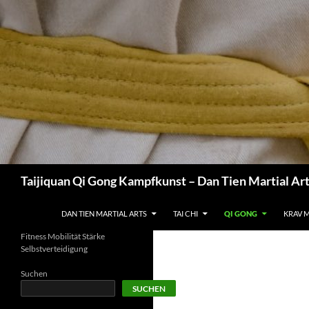
Zum
Inhalt
springen
Suchen
Taijiquan Qi Gong Kampfkunst – Dan Tien Martial Ar
DAN TIEN MARTIAL ARTS
TAI CHI
QI GONG
KRAV 
Fitness Mobilität Stärke
Selbstverteidigung
Suchen
SUCHEN