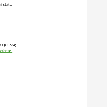
f statt.
nd Qi Gong
defense-