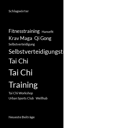
Schlagwörter
Fitnesstraining
Hansefit
Krav Maga
Qi Gong
Selbstverteidigung
Selbstverteidigungstraining
Tai Chi
Tai Chi
Training
Tai Chi Workshop
Urban Sports Club
Wellhub
Neueste Beiträge