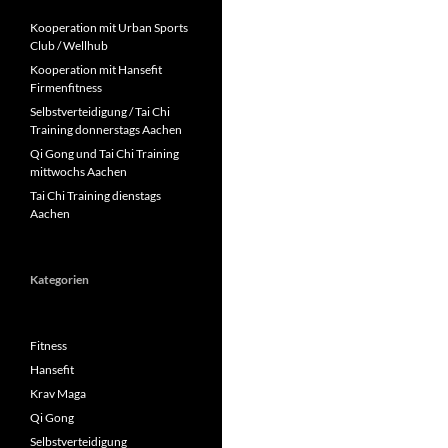
Kooperation mit Urban Sports
Club / Wellhub
Kooperation mit Hansefit
Firmenfitness
Selbstverteidigung / Tai Chi
Training donnerstags Aachen
Qi Gong und Tai Chi Training
mittwochs Aachen
Tai Chi Training dienstags
Aachen
Kategorien
Fitness
Hansefit
Krav Maga
Qi Gong
Selbstverteidigung