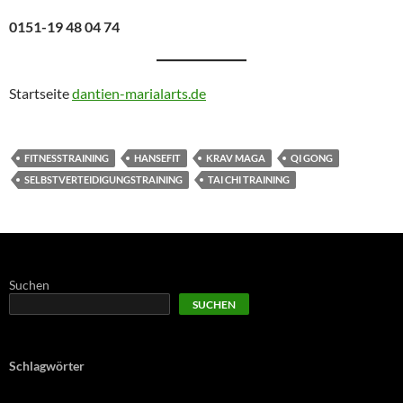
0151-19 48 04 74
Startseite
dantien-marialarts.de
FITNESSTRAINING
HANSEFIT
KRAV MAGA
QI GONG
SELBSTVERTEIDIGUNGSTRAINING
TAI CHI TRAINING
Suchen
SUCHEN
Schlagwörter