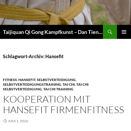
Zum
Inhalt
springen
Suchen
Taijiquan Qi Gong Kampfkunst – Dan Tien Martial Arts
PRIMÄR
MENÜ
Schlagwort-Archiv: Hansefit
FITNESS
,
HANSEFIT
,
SELBSTVERTEIDIGUNG
,
SELBSTVERTEIDIGUNGSTRAINING
,
TAI CHI
,
TAI CHI
SELBSTVERTEIDIGUNG
,
TAI CHI TRAINING
KOOPERATION MIT
HANSEFIT FIRMENFITNESS
JUNI 1, 2026