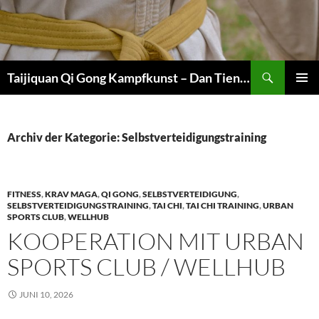
Zum
Inhalt
springen
Suchen
Taijiquan Qi Gong Kampfkunst – Dan Tien Martial Arts
PRIMÄR
MENÜ
Archiv der Kategorie: Selbstverteidigungstraining
FITNESS
,
KRAV MAGA
,
QI GONG
,
SELBSTVERTEIDIGUNG
,
SELBSTVERTEIDIGUNGSTRAINING
,
TAI CHI
,
TAI CHI TRAINING
,
URBAN
SPORTS CLUB
,
WELLHUB
KOOPERATION MIT URBAN
SPORTS CLUB / WELLHUB
JUNI 10, 2026