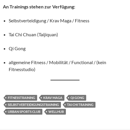
An Trainings stehen zur Verfügung:
Selbstverteidigung / Krav Maga / Fitness
Tai Chi Chuan (Taijiquan)
Qi Gong
allgemeine Fitness / Mobilität / Functional / (kein
Fitnesstudio)
FITNESSTRAINING
KRAV MAGA
QI GONG
SELBSTVERTEIDIGUNGSTRAINING
TAI CHI TRAINING
URBAN SPORTS CLUB
WELLHUB