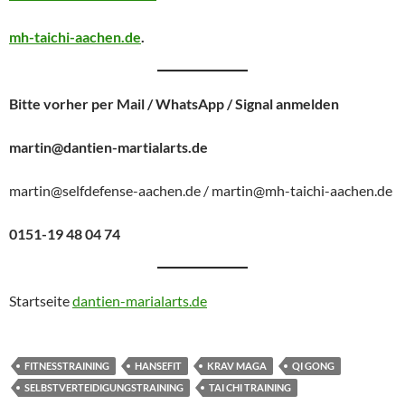
mh-taichi-aachen.de
.
Bitte vorher per Mail / WhatsApp / Signal anmelden
martin@dantien-martialarts.de
martin@selfdefense-aachen.de / martin@mh-taichi-aachen.de
0151-19 48 04 74
Startseite
dantien-marialarts.de
FITNESSTRAINING
HANSEFIT
KRAV MAGA
QI GONG
SELBSTVERTEIDIGUNGSTRAINING
TAI CHI TRAINING