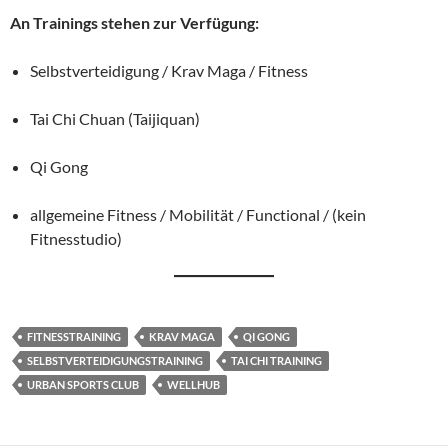
An Trainings stehen zur Verfügung:
Selbstverteidigung / Krav Maga / Fitness
Tai Chi Chuan (Taijiquan)
Qi Gong
allgemeine Fitness / Mobilität / Functional / (kein
Fitnesstudio)
FITNESSTRAINING
KRAV MAGA
QI GONG
SELBSTVERTEIDIGUNGSTRAINING
TAI CHI TRAINING
URBAN SPORTS CLUB
WELLHUB