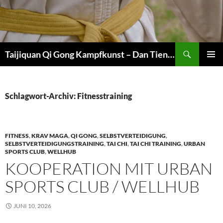
Zum
Inhalt
springen
Suchen
Taijiquan Qi Gong Kampfkunst – Dan Tien Martial Arts
PRIMÄR
MENÜ
Schlagwort-Archiv: Fitnesstraining
FITNESS
,
KRAV MAGA
,
QI GONG
,
SELBSTVERTEIDIGUNG
,
SELBSTVERTEIDIGUNGSTRAINING
,
TAI CHI
,
TAI CHI TRAINING
,
URBAN
SPORTS CLUB
,
WELLHUB
KOOPERATION MIT URBAN
SPORTS CLUB / WELLHUB
JUNI 10, 2026