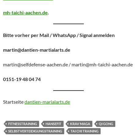
mh-taichi-aachen.de
.
Bitte vorher per Mail / WhatsApp / Signal anmelden
martin@dantien-martialarts.de
martin@selfdefense-aachen.de / martin@mh-taichi-aachen.de
0151-19 48 04 74
Startseite
dantien-marialarts.de
FITNESSTRAINING
HANSEFIT
KRAV MAGA
QI GONG
SELBSTVERTEIDIGUNGSTRAINING
TAI CHI TRAINING