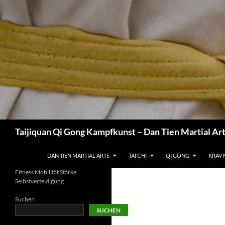
Zum
Inhalt
springen
Suchen
Taijiquan Qi Gong Kampfkunst – Dan Tien Martial Ar
DAN TIEN MARTIAL ARTS
TAI CHI
QI GONG
KRAV
Fitness Mobilität Stärke
Selbstverteidigung
Suchen
SUCHEN