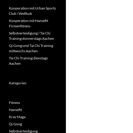
Kooperation mit Urban Sports
Club / Wellhub
Kooperation mit Hansefit
Firmenfitness
Selbstverteidigung / Tai Chi
Training donnerstags Aachen
Qi Gong und Tai Chi Training
mittwochs Aachen
Tai Chi Training dienstags
Aachen
Kategorien
Fitness
Hansefit
Krav Maga
Qi Gong
Selbstverteidigung