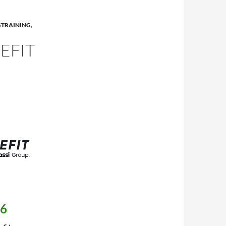
STRAINING
,
EFIT
26