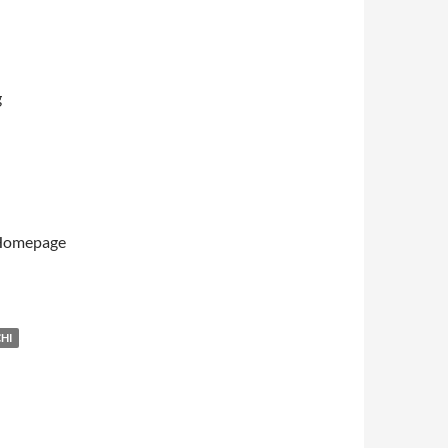
g
e Homepage
CHI