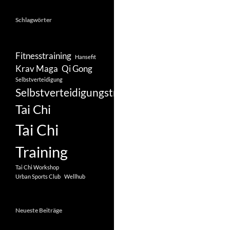
Schlagwörter
Fitnesstraining
Hansefit
Krav Maga
Qi Gong
Selbstverteidigung
Selbstverteidigungstraining
Tai Chi
Tai Chi
Training
Tai Chi Workshop
Urban Sports Club
Wellhub
Neueste Beiträge