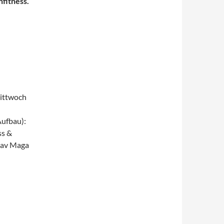
nfitness.
ittwoch
Aufbau):
ss &
Krav Maga