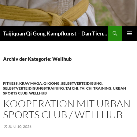
Zum
Inhalt
springen
Suchen
Taijiquan Qi Gong Kampfkunst – Dan Tien Martial Arts
PRIMÄR
MENÜ
Archiv der Kategorie: Wellhub
FITNESS
,
KRAV MAGA
,
QI GONG
,
SELBSTVERTEIDIGUNG
,
SELBSTVERTEIDIGUNGSTRAINING
,
TAI CHI
,
TAI CHI TRAINING
,
URBAN
SPORTS CLUB
,
WELLHUB
KOOPERATION MIT URBAN
SPORTS CLUB / WELLHUB
JUNI 10, 2026